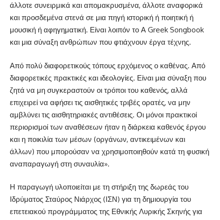
άλλοτε συνειρμικά και απομακρυσμένα, άλλοτε αναφορικά
και προσδεμένα στενά σε μια πηγή ιστορική ή ποιητική ή
μουσική ή αφηγηματική. Είναι λοιπόν το Α Greek Songbook
και μια σύναξη ανθρώπων που φτιάχνουν έργα τέχνης.
Από πολύ διαφορετικούς τόπους ερχόμενος ο καθένας. Από
διαφορετικές πρακτικές και ιδεολογίες. Είναι μια σύναξη που
ζητά να μη συγκεραστούν οι τρόποι του καθενός, αλλά
επιχειρεί να αφήσει τις αισθητικές τριβές ορατές, να μην
αμβλύνει τις αισθητηριακές αντιθέσεις. Οι μόνοι πρακτικοί
περιορισμοί των αναθέσεων ήταν η διάρκεια καθενός έργου
και η ποικιλία των μέσων (οργάνων, αντικειμένων και
άλλων) που μπορούσαν να χρησιμοποιηθούν κατά τη φυσική
αναπαραγωγή στη συναυλία».
Η παραγωγή υλοποιείται με τη στήριξη της δωρεάς του
Ιδρύματος Σταύρος Νιάρχος (ΙΣΝ) για τη δημιουργία του
επετειακού προγράμματος της Εθνικής Λυρικής Σκηνής για