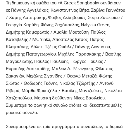
Τη δημιουργική ομάδα του «A Greek Songbook» συνθέτουν
οι: Γιάννης Αγγελάκας, Κωνσταντίνος Βήτα, Σαβίνα Γιαννάτου
/ Χάρης Λαμπράκης, Φοίβος Δεληβοριάς, Σοφία Ζαφειρίου /
Γεωργία Καρύδη, Φάνης Ζαχόπουλος, Nalyssa Green,
Δημήτρης Καμαρωτός / Αμαλία Μουτούση, Παύλος
Κατσιβέλης / MC Yinka, Απόστολος Κίτσος, Πέτρος
Κλαμπάνης, Λόλεκ, Τζέιμς Ουάιλι / Γιάννης Διονυσίου,
Δημήτρης Παπαγεωργίου, Μιχάλης Παρασκάκης / Βασίλης
Μαγουλιώτης, Παύλος Παυλίδης, Γιώργος Πούλιος /
Ευριπίδης Λασκαρίδης, Μπλέιν Λ. Ρέινινγκερ, Φίλιππος
Σακαγιάν, Μιχάλης Σιγανίδης / Θεανώ Μεταξά, Φώτης
Σιώτας / Θοδωρής Γκόνης, Νικόλας Τζώρτζης / Αντονύ
Ριβερά, Μάρθα Φριντζήλα / Βασίλης Μαντζούκης, Νικολέτα
Χατζοπούλου. Μουσική διεύθυνση: Νίκος Βασιλείου.
Συμμετέχει το φωνητικό σύνολο chórεs και δεκαπενταμελές
μουσικό σύνολο.
Συναρμοσμένα σε τρία προγράμματα συναυλιών, τα δομικά