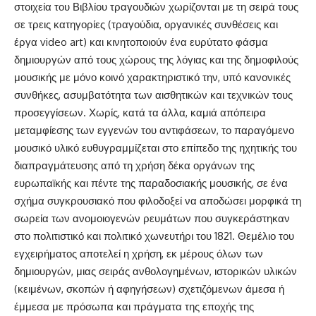
στοιχεία του Βιβλίου τραγουδιών χωρίζονται με τη σειρά τους
σε τρεις κατηγορίες (τραγούδια, οργανικές συνθέσεις και
έργα video art) και κινητοποιούν ένα ευρύτατο φάσμα
δημιουργών από τους χώρους της λόγιας και της δημοφιλούς
μουσικής με μόνο κοινό χαρακτηριστικό την, υπό κανονικές
συνθήκες, ασυμβατότητα των αισθητικών και τεχνικών τους
προσεγγίσεων. Χωρίς, κατά τα άλλα, καμιά απόπειρα
μεταμφίεσης των εγγενών του αντιφάσεων, το παραγόμενο
μουσικό υλικό ευθυγραμμίζεται στο επίπεδο της ηχητικής του
διαπραγμάτευσης από τη χρήση δέκα οργάνων της
ευρωπαϊκής και πέντε της παραδοσιακής μουσικής, σε ένα
σχήμα συγκρουσιακό που φιλοδοξεί να αποδώσει μορφικά τη
σωρεία των ανομοιογενών ρευμάτων που συγκεράστηκαν
στο πολιτιστικό και πολιτικό χωνευτήρι του 1821. Θεμέλιο του
εγχειρήματος αποτελεί η χρήση, εκ μέρους όλων των
δημιουργών, μιας σειράς ανθολογημένων, ιστορικών υλικών
(κειμένων, σκοπών ή αφηγήσεων) σχετιζόμενων άμεσα ή
έμμεσα με πρόσωπα και πράγματα της εποχής της