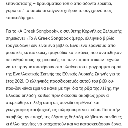
επανάστασης – θραυσματικό τοπίο από άδοντα ερείπια,
γύρω απ’ τα οποία οι επίγονοι χτίζουν το σύγχρονό τους
εποικοδόμημα.
Για το «Α Greek Songbook», ο συνθέτης Κορνήλιος Σελαμσής
σημειώνει: «Το Α Greek Songbook (μτφρ. ελληνικό βιβλίο
τραγουδιών) δεν είναι ένα βιβλίο. Είναι ένα εράνισμα από
μουσικές κατασκευές, τραγούδια και εικόνες που ανατέθηκαν
σε ανθρώπους της μουσικής και των παραστατικών τεχνών
να τα πραγματοποιήσουν στο πλαίσιο του προγραμματισμού
της Εναλλακτικής Σκηνής της Εθνικής Λυρικής Σκηνής για το
έτος 2021. Ο ελληνικός προσδιορισμός αυτού του βιβλίου-
που-δεν-είναι έχει να κάνει με την ίδια τη ρίζα της λέξης, την
Ελλάδα δηλαδή, καθώς πριν διακόσια ακριβώς χρόνια
στερεώθηκε η λέξη αυτή ως συνείδηση εθνική και
γεωγραφική και ψυχική, ας τολμήσουμε να πούμε. Για αυτήν
ακριβώς την εποχή, της έδρασης δηλαδή, κλήθηκαν συνθέτες
κι άλλοι τεχνίτες να στοχαστούν και να κατασκευάσουν έργα,