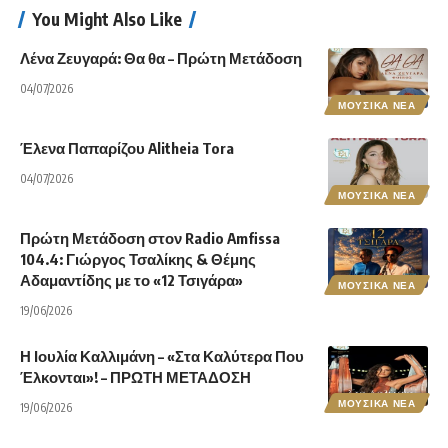
You Might Also Like
Λένα Ζευγαρά: Θα θα – Πρώτη Μετάδοση
04/07/2026
ΜΟΥΣΙΚΑ ΝΕΑ
Έλενα Παπαρίζου Alitheia Tora
04/07/2026
ΜΟΥΣΙΚΑ ΝΕΑ
Πρώτη Μετάδοση στον Radio Amfissa
104.4: Γιώργος Τσαλίκης & Θέμης
Αδαμαντίδης με το «12 Τσιγάρα»
ΜΟΥΣΙΚΑ ΝΕΑ
19/06/2026
Η Ιουλία Καλλιμάνη – «Στα Καλύτερα Που
Έλκονται»! – ΠΡΩΤΗ ΜΕΤΑΔΟΣΗ
ΜΟΥΣΙΚΑ ΝΕΑ
19/06/2026