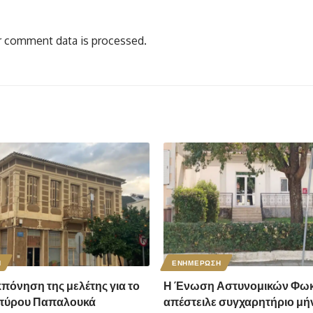
 comment data is processed.
Η
ΕΝΗΜΕΡΩΣΗ
κπόνηση της μελέτης για το
Η Ένωση Αστυνομικών Φωκ
Σπύρου Παπαλουκά
απέστειλε συγχαρητήριο μή