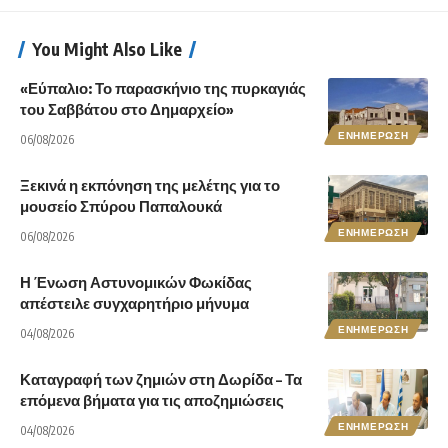
You Might Also Like
«Εύπαλιο: Το παρασκήνιο της πυρκαγιάς
του Σαββάτου στο Δημαρχείο»
ΕΝΗΜΕΡΩΣΗ
06/08/2026
Ξεκινά η εκπόνηση της μελέτης για το
μουσείο Σπύρου Παπαλουκά
ΕΝΗΜΕΡΩΣΗ
06/08/2026
Η Ένωση Αστυνομικών Φωκίδας
απέστειλε συγχαρητήριο μήνυμα
ΕΝΗΜΕΡΩΣΗ
04/08/2026
Καταγραφή των ζημιών στη Δωρίδα – Τα
επόμενα βήματα για τις αποζημιώσεις
ΕΝΗΜΕΡΩΣΗ
04/08/2026