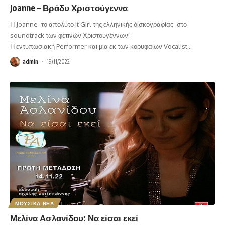
Joanne – Βράδυ Χριστούγεννα
Η Joanne -το απόλυτο It Girl της ελληνικής δισκογραφίας- στο
soundtrack των φετινών Χριστουγέννων!
Η εντυπωσιακή Performer και μια εκ των κορυφαίων Vocalist
…
admin
19/11/2022
ΜΟΥΣΙΚΑ ΝΕΑ
Μελίνα Ασλανίδου: Να είσαι εκεί