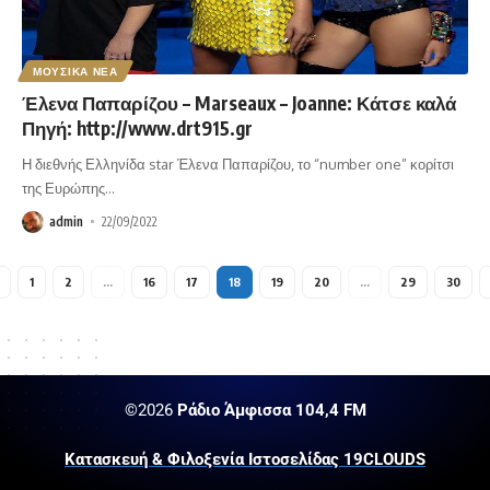
ΜΟΥΣΙΚΑ ΝΕΑ
Έλενα Παπαρίζου – Marseaux – Joanne: Κάτσε καλά
Πηγή: http://www.drt915.gr
Η διεθνής Ελληνίδα star Έλενα Παπαρίζου, το “number one” κορίτσι
της Ευρώπης
…
admin
22/09/2022
1
2
…
16
17
18
19
20
…
29
30
©2026
Ράδιο Άμφισσα 104,4 FM
Κατασκευή & Φιλοξενία Ιστοσελίδας 19CLOUDS