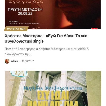
ΜΟΥΣΙΚΑ ΝΕΑ
Χρήστος Μάστορας – «Εγώ Για Δύο»: Το νέο
συγκλονιστικό single
Πριν από λίγες ημέρες, ο Χρήστος Μάστορας και οι MEΛΙSSES
ολοκλήρωσαν την
…
admin
10/10/2022