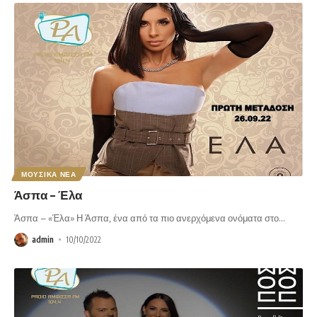
ΜΟΥΣΙΚΑ ΝΕΑ
Άσπα – Έλα
Άσπα – «Έλα» Η Άσπα, ένα από τα πιο ανερχόμενα ονόματα στο
…
admin
10/10/2022