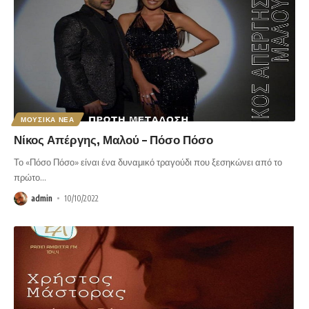
ΜΟΥΣΙΚΑ ΝΕΑ
Νίκος Απέργης, Μαλού – Πόσο Πόσο
Το «Πόσο Πόσο» είναι ένα δυναμικό τραγούδι που ξεσηκώνει από το
πρώτο
…
admin
10/10/2022