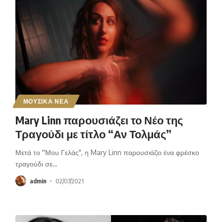
ΜΟΥΣΙΚΑ ΝΕΑ
Mary Linn παρουσιάζει το Νέο της
Τραγούδι με τίτλο “Αν Τολμάς”
Μετά το ''Μου Γελάς", η Mary Linn παρουσιάζει ένα φρέσκο
τραγούδι σε
…
admin
02/07/2021