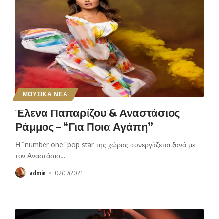
ΜΟΥΣΙΚΑ ΝΕΑ
Έλενα Παπαρίζου & Αναστάσιος
Ράμμος – “Για Ποια Αγάπη”
Η “number one” pop star της χώρας συνεργάζεται ξανά με
τον Αναστάσιο
…
admin
02/07/2021