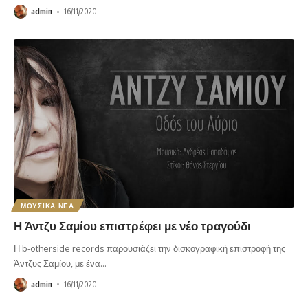
admin
16/11/2020
ΜΟΥΣΙΚΑ ΝΕΑ
Η Άντζυ Σαμίου επιστρέφει με νέο τραγούδι
Η b-otherside records παρουσιάζει την δισκογραφική επιστροφή της
Άντζυς Σαμίου, με ένα
…
admin
16/11/2020