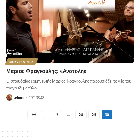
ΜΟΥΣΙΚΑ ΝΕΑ
Μάριος Φραγκούλης: «Ανατολή»
O σπουδαίος ερμηνευτής Μάριος Φραγκούλης παρουσιάζει το νέο του
τραγούδι με τίτλο
…
admin
14/11/2020
1
2
…
28
29
30