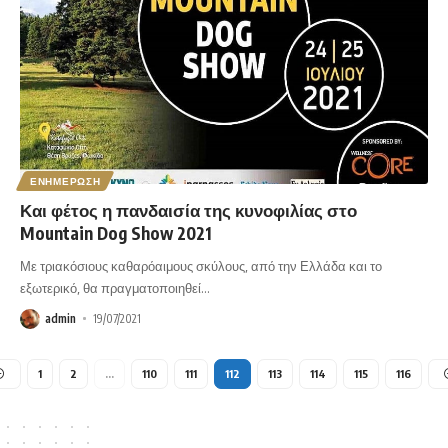
ΕΝΗΜΕΡΩΣΗ
Και φέτος η πανδαισία της κυνοφιλίας στο
Mountain Dog Show 2021
Με τριακόσιους καθαρόαιμους σκύλους, από την Ελλάδα και το
εξωτερικό, θα πραγματοποιηθεί
…
admin
19/07/2021
1
2
…
110
111
112
113
114
115
116