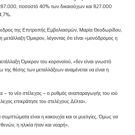
287.000, ποσοστό 40% των δικαιούχων και 827.000
4,7%.
όεδρος της Επιτροπής Εμβολιασμών, Μαρία Θεοδωρίδου,
η μετάλλαξη Όμικρον, λέγοντας ότι είναι «μονόδρομος η
ετάλλαξη Όμικρον του κορονοϊού, «δεν είναι γνωστό
γω της θέσης των μεταλλάξεων αναμένεται να είναι η
ε – το νέο στέλεχος – ο ρυθμός αναπαραγωγής του ιού
τέλεχος επικράτησε του στελέχους Δέλτα».
α συμπτώματα είναι η κακουχία και οι μυελγίες. Όμως να
ενών, η ηλικία ήταν και νεαρή».