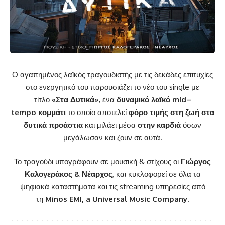
Ο αγαπημένος λαϊκός τραγουδιστής με τις δεκάδες επιτυχίες
στο ενεργητικό του παρουσιάζει το νέο του
single
με
τίτλο
«Στα Δυτικά»
, ένα
δυναμικό λαϊκό
mid
–
tempo
κομμάτι
το οποίο αποτελεί
φόρο τιμής στη ζωή στα
δυτικά προάστια
και μιλάει μέσα
στην καρδιά
όσων
μεγάλωσαν και ζουν σε αυτά.
Το τραγούδι υπογράφουν σε μουσική & στίχους οι
Γιώργος
Καλογεράκος & Νέαρχος
, και κυκλοφορεί σε όλα τα
ψηφιακά καταστήματα και τις
streaming
υπηρεσίες από
τη
Minos EMI
,
a Universal Music Company
.