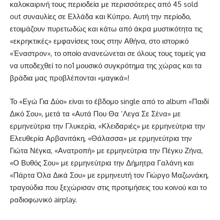
καλοκαιρινή τους περιοδεία με περισσότερες από 45 sold
out συναυλίες σε Ελλάδα και Κύπρο. Αυτή την περίοδο,
ετοιμάζουν πυρετωδώς και κάτω από άκρα μυστικότητα τις
«εκρηκτικές» εμφανίσεις τους στην Αθήνα, στο ιστορικό
«Έναστρον», το οποίο ανανεώνεται σε όλους τους τομείς για
να υποδεχθεί το no1 μουσικό συγκρότημα της χώρας και τα
βράδια μας προβλέπονται «μαγικά»!
Το «Εγώ Για Δύο» είναι το έβδομο single από το album «Παιδί
Δικό Σου», μετά τα «Αυτά Που Θα ‘Λεγα Σε Σένα» με
ερμηνεύτρια την Γλυκερία, «Κλειδαριές» με ερμηνεύτρια την
Ελευθερία Αρβανιτάκη, «Θάλασσα» με ερμηνεύτρια την
Γιώτα Νέγκα, «Ανατροπή» με ερμηνεύτρια την Πέγκυ Ζήνα,
«Ο Βυθός Σου» με ερμηνεύτρια την Δήμητρα Γαλάνη και
«Πάρτα Όλα Δικά Σου» με ερμηνευτή τον Γιώργο Μαζωνάκη,
τραγούδια που ξεχώρισαν στις προτιμήσεις του κοινού και το
ραδιοφωνικό airplay.