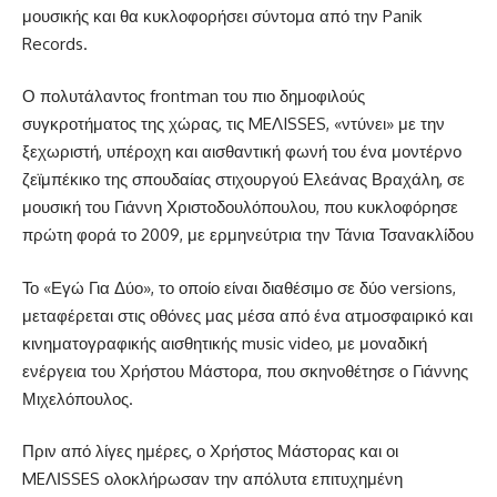
μουσικής και θα κυκλοφορήσει σύντομα από την Panik
Records.
Ο πολυτάλαντος frontman του πιο δημοφιλούς
συγκροτήματος της χώρας, τις MEΛISSES, «ντύνει» με την
ξεχωριστή, υπέροχη και αισθαντική φωνή του ένα μοντέρνο
ζεϊμπέκικο της σπουδαίας στιχουργού Ελεάνας Βραχάλη, σε
μουσική του Γιάννη Χριστοδουλόπουλου, που κυκλοφόρησε
πρώτη φορά το 2009, με ερμηνεύτρια την Τάνια Τσανακλίδου
Το «Εγώ Για Δύο», το οποίο είναι διαθέσιμο σε δύο versions,
μεταφέρεται στις οθόνες μας μέσα από ένα ατμοσφαιρικό και
κινηματογραφικής αισθητικής music video, με μοναδική
ενέργεια του Χρήστου Μάστορα, που σκηνοθέτησε ο Γιάννης
Μιχελόπουλος.
Πριν από λίγες ημέρες, ο Χρήστος Μάστορας και οι
MEΛΙSSES ολοκλήρωσαν την απόλυτα επιτυχημένη