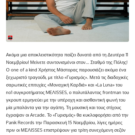
Ακόμα μια αποκλειστικότητα παίζει δυνατά από τη Δευτέρα 11
Νοεμβρίου! Μείνετε συντονισμένοι στον… Σταθμό της Πόλης!
Ο one of a kind Χρήστος Μάστορας παρουσιάζει ακόμα ένα
ξεχωριστό τραγούδι, με τίτλο «Γυρισμός». Μετά τις διαδοχικές
σαρωτικές επιτυχίες «Μοναχική Καρδιά» και «La Luna» του
no1 συγκροτήματος MEΛISSES, ο πολυτάλαντος frontman του
γκρουπ ερμηνεύει με την υπέροχη και αισθαντική φωνή του
μία μπαλάντα για την αγάπη. Τη μουσική και τους στίχους
έγραψαν οι Arcade. Το «Γυρισμός» θα κυκλοφορήσει από την
Panik Records την Παρασκευή 15 Νοεμβρίου, λίγες ημέρες
πριν οι ΜΕΛΙSSES επιστρέψουν για τρίτη συνεχόμενη σεζόν