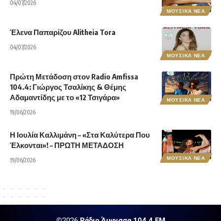
04/07/2026
ΜΟΥΣΙΚΑ ΝΕΑ
Έλενα Παπαρίζου Alitheia Tora
04/07/2026
ΜΟΥΣΙΚΑ ΝΕΑ
Πρώτη Μετάδοση στον Radio Amfissa
104.4: Γιώργος Τσαλίκης & Θέμης
Αδαμαντίδης με το «12 Τσιγάρα»
ΜΟΥΣΙΚΑ ΝΕΑ
19/06/2026
Η Ιουλία Καλλιμάνη – «Στα Καλύτερα Που
Έλκονται»! – ΠΡΩΤΗ ΜΕΤΑΔΟΣΗ
ΜΟΥΣΙΚΑ ΝΕΑ
19/06/2026
©2026
Ράδιο Άμφισσα 104,4 FM