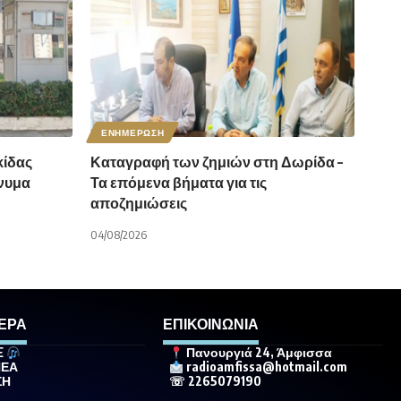
ΕΝΗΜΕΡΩΣΗ
ίδας
Καταγραφή των ζημιών στη Δωρίδα –
νυμα
Τα επόμενα βήματα για τις
αποζημιώσεις
04/08/2026
ΕΡΑ
ΕΠΙΚΟΙΝΩΝΙΑ
E
Πανουργιά 24, Άμφισσα
ΝΕΑ
radioamfissa@hotmail.com
ΣΗ
☏ 2265079190