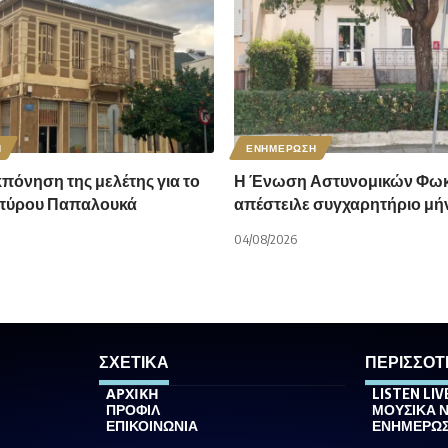
Η
ΕΝΗΜΕΡΩΣΗ
κπόνηση της μελέτης για το
Η Ένωση Αστυνομικών Φωκ
Σπύρου Παπαλουκά
απέστειλε συγχαρητήριο μή
04/08/2026
ΣΧΕΤΙΚΑ
ΠΕΡΙΣΣΟΤ
ΑΡΧΙΚΗ
LISTEN LIV
ΠΡΟΦΙΛ
ΜΟΥΣΙΚΑ 
ΕΠΙΚΟΙΝΩΝΙΑ
ΕΝΗΜΕΡΩ