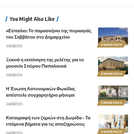
You Might Also Like
«Εύπαλιο: Το παρασκήνιο της πυρκαγιάς
του Σαββάτου στο Δημαρχείο»
ΕΝΗΜΕΡΩΣΗ
06/08/2026
Ξεκινά η εκπόνηση της μελέτης για το
μουσείο Σπύρου Παπαλουκά
ΕΝΗΜΕΡΩΣΗ
06/08/2026
Η Ένωση Αστυνομικών Φωκίδας
απέστειλε συγχαρητήριο μήνυμα
ΕΝΗΜΕΡΩΣΗ
04/08/2026
Καταγραφή των ζημιών στη Δωρίδα – Τα
επόμενα βήματα για τις αποζημιώσεις
ΕΝΗΜΕΡΩΣΗ
04/08/2026