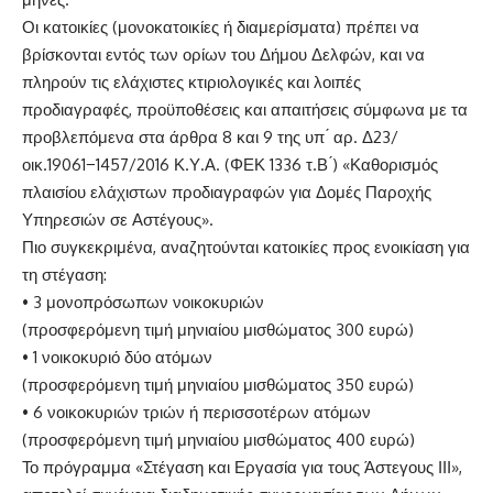
Οι κατοικίες (μονοκατοικίες ή διαμερίσματα) πρέπει να
βρίσκονται εντός των ορίων του Δήμου Δελφών, και να
πληρούν τις ελάχιστες κτιριολογικές και λοιπές
προδιαγραφές, προϋποθέσεις και απαιτήσεις σύμφωνα με τα
προβλεπόμενα στα άρθρα 8 και 9 της υπ ́ αρ. Δ23/
οικ.19061−1457/2016 Κ.Υ.Α. (ΦΕΚ 1336 τ.Β ́) «Καθορισμός
πλαισίου ελάχιστων προδιαγραφών για Δομές Παροχής
Υπηρεσιών σε Αστέγους».
Πιο συγκεκριμένα, αναζητούνται κατοικίες προς ενοικίαση για
τη στέγαση:
• 3 μονοπρόσωπων νοικοκυριών
(προσφερόμενη τιμή μηνιαίου μισθώματος 300 ευρώ)
• 1 νοικοκυριό δύο ατόμων
(προσφερόμενη τιμή μηνιαίου μισθώματος 350 ευρώ)
• 6 νοικοκυριών τριών ή περισσοτέρων ατόμων
(προσφερόμενη τιμή μηνιαίου μισθώματος 400 ευρώ)
Το πρόγραμμα «Στέγαση και Εργασία για τους Άστεγους ΙΙΙ»,