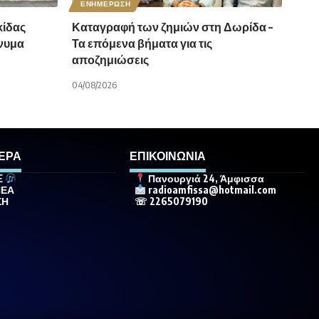
ΕΝΗΜΕΡΩΣΗ
ίδας
Καταγραφή των ζημιών στη Δωρίδα –
νυμα
Τα επόμενα βήματα για τις
αποζημιώσεις
04/08/2026
ΕΡΑ
ΕΠΙΚΟΙΝΩΝΙΑ
E
Πανουργιά 24, Άμφισσα
ΝΕΑ
radioamfissa@hotmail.com
ΣΗ
☏ 2265079190