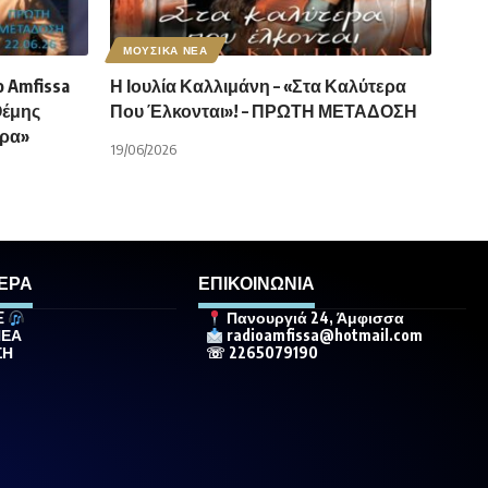
ΜΟΥΣΙΚΑ ΝΕΑ
 Amfissa
Η Ιουλία Καλλιμάνη – «Στα Καλύτερα
Θέμης
Που Έλκονται»! – ΠΡΩΤΗ ΜΕΤΑΔΟΣΗ
άρα»
19/06/2026
ΕΡΑ
ΕΠΙΚΟΙΝΩΝΙΑ
E
Πανουργιά 24, Άμφισσα
ΝΕΑ
radioamfissa@hotmail.com
ΣΗ
☏ 2265079190