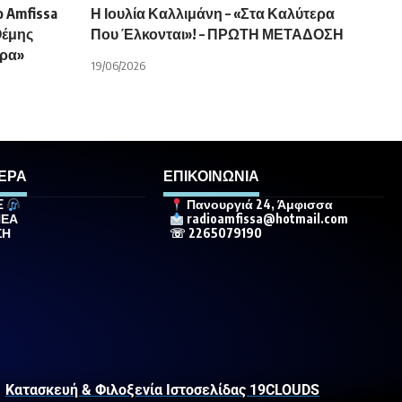
 Amfissa
Η Ιουλία Καλλιμάνη – «Στα Καλύτερα
Θέμης
Που Έλκονται»! – ΠΡΩΤΗ ΜΕΤΑΔΟΣΗ
άρα»
19/06/2026
ΕΡΑ
ΕΠΙΚΟΙΝΩΝΙΑ
E
Πανουργιά 24, Άμφισσα
ΝΕΑ
radioamfissa@hotmail.com
ΣΗ
☏ 2265079190
Κατασκευή & Φιλοξενία Ιστοσελίδας 19CLOUDS