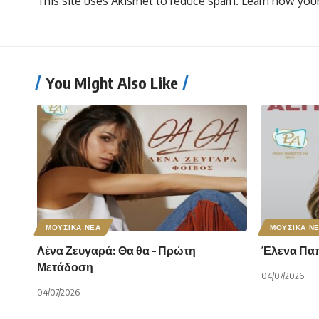
This site uses Akismet to reduce spam.
Learn how your
You Might Also Like
ΜΟΥΣΙΚΑ ΝΕΑ
ΜΟΥΣΙΚΑ Ν
Λένα Ζευγαρά: Θα θα – Πρώτη
Έλενα Παπα
Μετάδοση
04/07/2026
04/07/2026