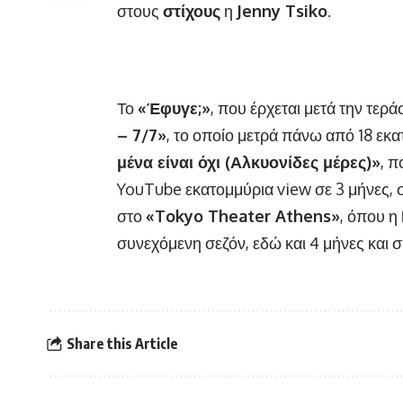
στους
στίχους
η
Jenny Tsiko
.
Το
«Έφυγε;»
, που έρχεται μετά την τερά
– 7/7»
, το οποίο μετρά πάνω από 18 εκα
μένα είναι όχι (Αλκυονίδες μέρες)»
, π
YouTube εκατομμύρια view σε 3 μήνες,
στο
«Tokyo Theater Athens»
, όπου η
συνεχόμενη σεζόν, εδώ και 4 μήνες και συ
Share this Article