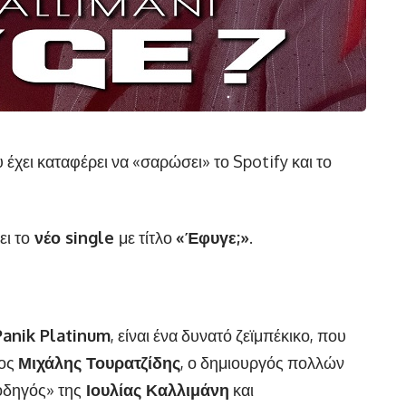
υ έχει καταφέρει να «σαρώσει» το Spotify και το
ει το
νέο single
με τίτλο
«Έφυγε
;
»
.
Panik Platinum
, είναι ένα δυνατό ζεϊμπέκικο, που
νος
Μιχάλης Τουρατζίδης
, ο δημιουργός πολλών
οδηγός» της
Ιουλίας Καλλιμάνη
και