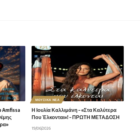
ΜΟΥΣΙΚΑ ΝΕΑ
 Amfissa
Η Ιουλία Καλλιμάνη – «Στα Καλύτερα
Θέμης
Που Έλκονται»! – ΠΡΩΤΗ ΜΕΤΑΔΟΣΗ
άρα»
19/06/2026