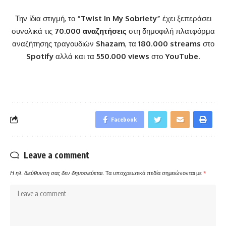
Την ίδια στιγμή, το
“
Twist In My Sobriety
”
έχει ξεπεράσει
συνολικά τις
70.000 αναζητήσεις
στη δημοφιλή πλατφόρμα
αναζήτησης τραγουδιών
Shazam
, τα
180
.
000
streams
στο
Spotify
αλλά και τα
550.000
views
στο
YouTube
.
Facebook
Leave a comment
Η ηλ. διεύθυνση σας δεν δημοσιεύεται.
Τα υποχρεωτικά πεδία σημειώνονται με
*