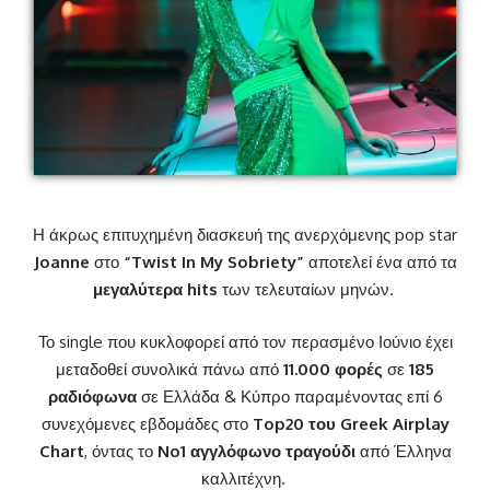
Η άκρως επιτυχημένη διασκευή της ανερχόμενης
pop star
Joanne
στο
“
Twist In My Sobriety
”
αποτελεί ένα από τα
μεγαλύτερα
hits
των τελευταίων μηνών.
Το
single
που κυκλοφορεί από τον περασμένο Ιούνιο έχει
μεταδοθεί συνολικά πάνω από
11.000 φορές
σε
185
ραδιόφωνα
σε Ελλάδα & Κύπρο παραμένοντας επί 6
συνεχόμενες εβδομάδες στο
Top
20 του
Greek Airplay
Chart
, όντας το
No
1 αγγλόφωνο τραγούδι
από Έλληνα
καλλιτέχνη.