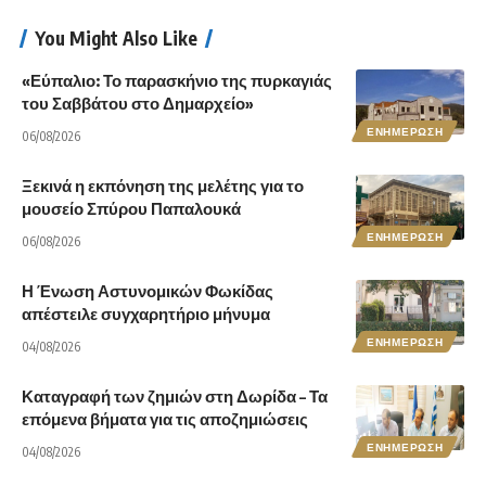
You Might Also Like
«Εύπαλιο: Το παρασκήνιο της πυρκαγιάς
του Σαββάτου στο Δημαρχείο»
ΕΝΗΜΕΡΩΣΗ
06/08/2026
Ξεκινά η εκπόνηση της μελέτης για το
μουσείο Σπύρου Παπαλουκά
ΕΝΗΜΕΡΩΣΗ
06/08/2026
Η Ένωση Αστυνομικών Φωκίδας
απέστειλε συγχαρητήριο μήνυμα
ΕΝΗΜΕΡΩΣΗ
04/08/2026
Καταγραφή των ζημιών στη Δωρίδα – Τα
επόμενα βήματα για τις αποζημιώσεις
ΕΝΗΜΕΡΩΣΗ
04/08/2026