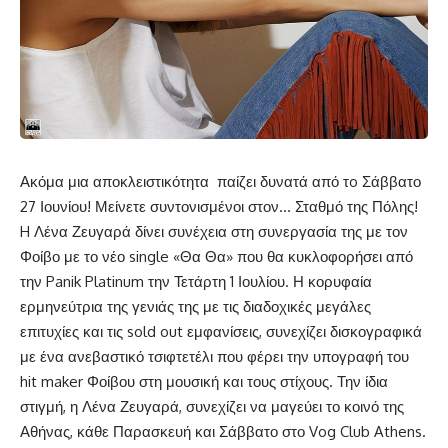
Ακόμα μια αποκλειστικότητα παίζει δυνατά από τo Σάββατο
27 Ιουνίου! Μείνετε συντονισμένοι στον… Σταθμό της Πόλης!
H Λένα Ζευγαρά δίνει συνέχεια στη συνεργασία της με τον
Φοίβο με το νέο single «Θα Θα» που θα κυκλοφορήσει από
την Panik Platinum την Τετάρτη 1 Ιουλίου. Η κορυφαία
ερμηνεύτρια της γενιάς της με τις διαδοχικές μεγάλες
επιτυχίες και τις sold out εμφανίσεις, συνεχίζει δισκογραφικά
με ένα ανεβαστικό τσιφτετέλι που φέρει την υπογραφή του
hit maker Φοίβου στη μουσική και τους στίχους. Την ίδια
στιγμή, η Λένα Ζευγαρά, συνεχίζει να μαγεύει το κοινό της
Αθήνας, κάθε Παρασκευή και Σάββατο στο Vog Club Athens.