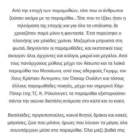
Από την εποχή των παραμυθιών, τότε που οι άνθρωποι
ζούσαν ακόμα με τα παραμύθια…Τότε που το τζάκι, ήταν η
τηλεόραση της εποχής και για όλα τα υπόλοιπα, δε
χρειαζόταν παρά μόνο η φαντασία. Έτσι πορεύτηκε ο
πλανήτης για χιλιάδες χρόνια. Μαζεμένοι μπροστά στη
φωτιά, διηγούνταν οι παραμυθάδες, και εκστατικοί τους
άκουγαν όλοι, άρχοντες και κολίγοι, μικροί και μεγάλοι. Από
τους πανάρχαιους μύθους μέχρι τον Αίσωπο και τα λαϊκά
παραμύθια του Μεσαίωνα, από τους αδερφούς Γκριμμ, τον
Χανς Κρίστιαν Άντερσεν, τον Όσκαρ Ουάιλντ και τόσους
άλλους παραμυθάδες-ποιητές, μέχρι τον σημερινό Χάρι
Πότερ (της Τζ. Κ. Ρόουλινγκ), τα παραμύθια εξιστορούσαν
πάντα την αιώνια διαπάλη ανάμεσα στο καλό και το κακό.
Βασιλιάδες, πριγκιποπούλες, κοινοί θνητοί, δράκοι και κακές
μάγισσες, ζώα που μιλάνε, ήρωες που λύνουν τα μάγια, όλα
συνυπάρχουν μέσα στα παραμύθια. Όλα μαζί, βαθιά στις