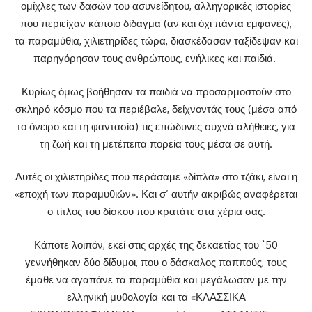
ομίχλες των δασών του ασυνείδητου, αλληγορικές ιστορίες
που περιείχαν κάποιο δίδαγμα (αν και όχι πάντα εμφανές),
τα παραμύθια, χιλιετηρίδες τώρα, διασκέδασαν ταξίδεψαν και
παρηγόρησαν τους ανθρώπους, ενήλικες και παιδιά.
Κυρίως όμως βοήθησαν τα παιδιά να προσαρμοστούν στο
σκληρό κόσμο που τα περιέβαλε, δείχνοντάς τους (μέσα από
το όνειρο και τη φαντασία) τις επώδυνες συχνά αλήθειες, για
τη ζωή και τη μετέπειτα πορεία τους μέσα σε αυτή.
Αυτές οι χιλιετηρίδες που περάσαμε «δίπλα» στο τζάκι, είναι η
«εποχή των παραμυθιών». Και σ’ αυτήν ακριβώς αναφέρεται
ο τίτλος του δίσκου που κρατάτε στα χέρια σας.
Κάποτε λοιπόν, εκεί στις αρχές της δεκαετίας του `50
γεννήθηκαν δύο δίδυμοι, που ο δάσκαλος παππούς, τους
έμαθε να αγαπάνε τα παραμύθια και μεγάλωσαν με την
ελληνική μυθολογία και τα «ΚΛΑΣΣΙΚΑ