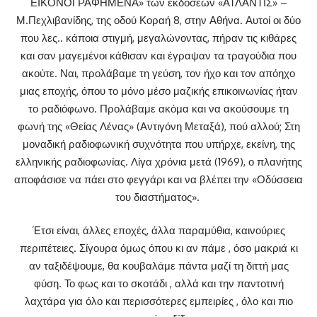
ΕΙΚΟΝΟΓΡΑΦΗΜΕΝΑ» των εκδόσεων «ΑΤΛΑΝΤΙΣ» –
Μ.Πεχλιβανίδης, της οδού Κοραή 8, στην Αθήνα. Αυτοί οι δύο
που λες.. κάποια στιγμή, μεγαλώνοντας, πήραν τις κιθάρες
και σαν μαγεμένοι κάθισαν και έγραψαν τα τραγούδια που
ακούτε. Ναι, προλάβαμε τη γεύση, τον ήχο και τον απόηχο
μιας εποχής, όπου το μόνο μέσο μαζικής επικοινωνίας ήταν
το ραδιόφωνο. Προλάβαμε ακόμα και να ακούσουμε τη
φωνή της «Θείας Λένας» (Αντιγόνη Μεταξά), πού αλλού; Στη
μοναδική ραδιοφωνική συχνότητα που υπήρχε, εκείνη, της
ελληνικής ραδιοφωνίας. Λίγα χρόνια μετά (1969), ο πλανήτης
αποφάσισε να πάει στο φεγγάρι και να βλέπει την «Οδύσσεια
του διαστήματος».
Έτσι είναι, άλλες εποχές, άλλα παραμύθια, καινούριες
περιπέτειες. Σίγουρα όμως όπου κι αν πάμε , όσο μακριά κι
αν ταξιδέψουμε, θα κουβαλάμε πάντα μαζί τη διττή μας
φύση. Το φως και το σκοτάδι , αλλά και την παντοτινή
λαχτάρα για όλο και περισσότερες εμπειρίες , όλο και πιο