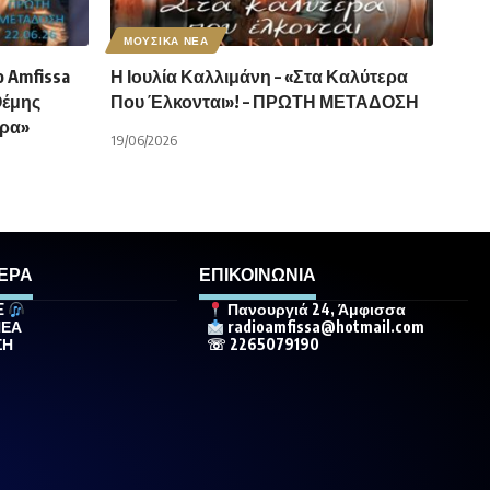
ΜΟΥΣΙΚΑ ΝΕΑ
 Amfissa
Η Ιουλία Καλλιμάνη – «Στα Καλύτερα
Θέμης
Που Έλκονται»! – ΠΡΩΤΗ ΜΕΤΑΔΟΣΗ
άρα»
19/06/2026
ΕΡΑ
ΕΠΙΚΟΙΝΩΝΙΑ
E
Πανουργιά 24, Άμφισσα
ΝΕΑ
radioamfissa@hotmail.com
ΣΗ
☏ 2265079190