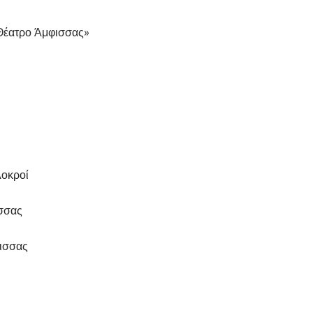
Θέατρο Άμφισσας»
Λοκροί
σσας
ισσας