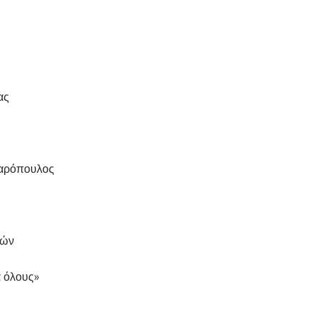
ας
λαρόπουλος
φών
α όλους»