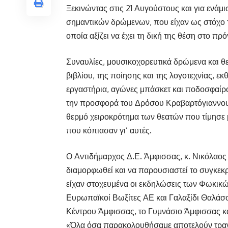
Ξεκινώντας στις 21 Αυγούστους και για ενάμ
σημαντικών δρώμενων, που είχαν ως στόχο τ
οποία αξίζει να έχει τη δική της θέση στο 
Συναυλίες, μουσικοχορευτικά δρώμενα και θε
βιβλίου, της ποίησης και της λογοτεχνίας, ε
εργαστήρια, αγώνες μπάσκετ και ποδοσφαίρου
την προσφορά του Δρόσου Κραβαρτόγιαννου
θερμό χειροκρότημα των θεατών που τίμησε 
που κόπιασαν γι’ αυτές.
Ο Αντιδήμαρχος Δ.Ε. Άμφισσας, κ. Νικόλαος
διαμορφωθεί και να παρουσιαστεί το συγκεκρ
είχαν στοχευμένα οι εκδηλώσεις των Φωκικών. 
Ευρωπαϊκοί Βωξίτες ΑΕ και Γαλαξίδι Θαλάσσ
Κέντρου Άμφισσας, το Γυμνάσιο Άμφισσας κα
«Όλα όσα παρακολουθήσαμε αποτελούν τραν