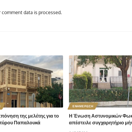
 comment data is processed.
Η
ΕΝΗΜΕΡΩΣΗ
κπόνηση της μελέτης για το
Η Ένωση Αστυνομικών Φωκ
Σπύρου Παπαλουκά
απέστειλε συγχαρητήριο μή