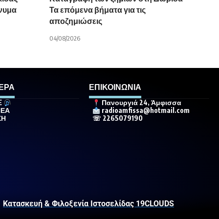
νυμα
Τα επόμενα βήματα για τις
αποζημιώσεις
04/08/2026
ΕΡΑ
ΕΠΙΚΟΙΝΩΝΙΑ
E
Πανουργιά 24, Άμφισσα
ΝΕΑ
radioamfissa@hotmail.com
ΣΗ
☏ 2265079190
Κατασκευή & Φιλοξενία Ιστοσελίδας 19CLOUDS