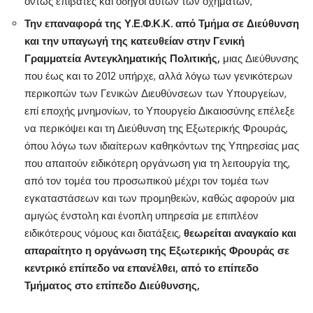
όντως επιβάτες και οδηγοί αυτών των οχημάτων,
Την επαναφορά της Υ.Ε.Φ.Κ.Κ. από Τμήμα σε Διεύθυνση
και την υπαγωγή της κατευθείαν στην Γενική
Γραμματεία Αντεγκληματικής Πολιτικής,
μιας Διεύθυνσης
που έως και το 2012 υπήρχε, αλλά λόγω των γενικότερων
περικοπών των Γενικών Διευθύνσεων των Υπουργείων,
επί εποχής μνημονίων, το Υπουργείο Δικαιοσύνης επέλεξε
να περικόψει και τη Διεύθυνση της Εξωτερικής Φρουράς,
όπου λόγω των ιδιαίτερων καθηκόντων της Υπηρεσίας μας
που απαιτούν ειδικότερη οργάνωση για τη λειτουργία της,
από τον τομέα του προσωπικού μέχρι τον τομέα των
εγκαταστάσεων και των προμηθειών, καθώς αφορούν μια
αμιγώς ένστολη και ένοπλη υπηρεσία με επιπλέον
ειδικότερους νόμους και διατάξεις,
θεωρείται αναγκαίο και
απαραίτητο η οργάνωση της Εξωτερικής Φρουράς σε
κεντρικό επίπεδο να επανέλθει, από το επίπεδο
Τμήματος στο επίπεδο Διεύθυνσης,