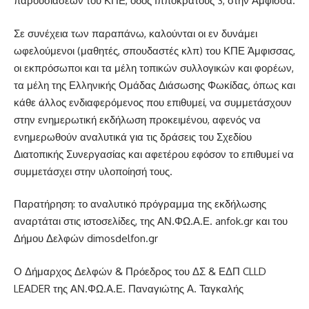
παρουσιάσεων του ΚΠΕ, οδός Ιπποκράτους 3, στην Άμφισσα.
Σε συνέχεια των παραπάνω, καλούνται οι εν δυνάμει
ωφελούμενοι (μαθητές, σπουδαστές κλπ) του ΚΠΕ Άμφισσας,
οι εκπρόσωποι και τα μέλη τοπικών συλλογικών και φορέων,
τα μέλη της Ελληνικής Ομάδας Διάσωσης Φωκίδας, όπως και
κάθε άλλος ενδιαφερόμενος που επιθυμεί, να συμμετάσχουν
στην ενημερωτική εκδήλωση προκειμένου, αφενός να
ενημερωθούν αναλυτικά για τις δράσεις του Σχεδίου
Διατοπικής Συνεργασίας και αφετέρου εφόσον το επιθυμεί να
συμμετάσχει στην υλοποίησή τους.
Παρατήρηση: το αναλυτικό πρόγραμμα της εκδήλωσης
αναρτάται στις ιστοσελίδες, της ΑΝ.ΦΩ.Α.Ε. anfok.gr και του
Δήμου Δελφών dimosdelfon.gr
Ο Δήμαρχος Δελφών & Πρόεδρος του ΔΣ & ΕΔΠ CLLD
LEADER της ΑΝ.ΦΩ.Α.Ε. Παναγιώτης Α. Ταγκαλής