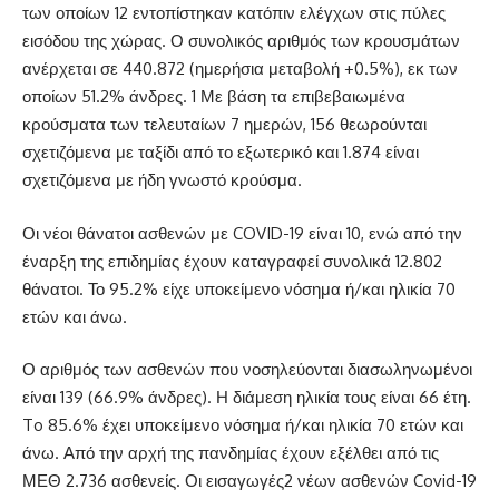
των οποίων 12 εντοπίστηκαν κατόπιν ελέγχων στις πύλες
εισόδου της χώρας. Ο συνολικός αριθμός των κρουσμάτων
ανέρχεται σε 440.872 (ημερήσια μεταβολή +0.5%), εκ των
οποίων 51.2% άνδρες. 1 Με βάση τα επιβεβαιωμένα
κρούσματα των τελευταίων 7 ημερών, 156 θεωρούνται
σχετιζόμενα με ταξίδι από το εξωτερικό και 1.874 είναι
σχετιζόμενα με ήδη γνωστό κρούσμα.
Οι νέοι θάνατοι ασθενών με COVID-19 είναι 10, ενώ από την
έναρξη της επιδημίας έχουν καταγραφεί συνολικά 12.802
θάνατοι. Το 95.2% είχε υποκείμενο νόσημα ή/και ηλικία 70
ετών και άνω.
Ο αριθμός των ασθενών που νοσηλεύονται διασωληνωμένοι
είναι 139 (66.9% άνδρες). Η διάμεση ηλικία τους είναι 66 έτη.
To 85.6% έχει υποκείμενο νόσημα ή/και ηλικία 70 ετών και
άνω. Από την αρχή της πανδημίας έχουν εξέλθει από τις
ΜΕΘ 2.736 ασθενείς. Οι εισαγωγές2 νέων ασθενών Covid-19