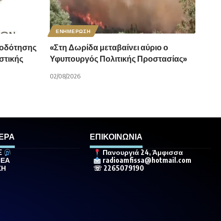
ΕΝΗΜΕΡΩΣΗ
οδότησης
«Στη Δωρίδα μεταβαίνει αύριο ο
στικής
Υφυπουργός Πολιτικής Προστασίας»
02/08/2026
ΕΡΑ
ΕΠΙΚΟΙΝΩΝΙΑ
E
Πανουργιά 24, Άμφισσα
ΝΕΑ
radioamfissa@hotmail.com
ΣΗ
☏ 2265079190