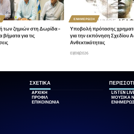
Η
ΕΝΗΜΕΡΩΣΗ
 των ζημιών στη Δωρίδα –
Υποβολή πρότασης χρηματ
 βήματα για τις
για την εκπόνηση Σχεδίου Α
εις
Ανθεκτικότητας
03/08/2026
ΣΧΕΤΙΚΑ
ΠΕΡΙΣΣΟΤ
ΑΡΧΙΚΗ
LISTEN LIV
ΠΡΟΦΙΛ
ΜΟΥΣΙΚΑ 
ΕΠΙΚΟΙΝΩΝΙΑ
ΕΝΗΜΕΡΩ