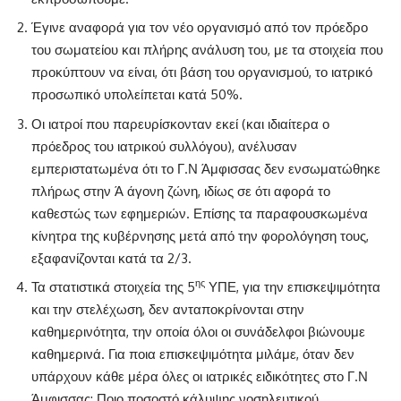
Έγινε αναφορά για τον νέο οργανισμό από τον πρόεδρο
του σωματείου και πλήρης ανάλυση του, με τα στοιχεία που
προκύπτουν να είναι, ότι βάση του οργανισμού, το ιατρικό
προσωπικό υπολείπεται κατά 50%.
Οι ιατροί που παρευρίσκονταν εκεί (και ιδιαίτερα ο
πρόεδρος του ιατρικού συλλόγου), ανέλυσαν
εμπεριστατωμένα ότι το Γ.Ν Άμφισσας δεν ενσωματώθηκε
πλήρως στην Ά άγονη ζώνη, ιδίως σε ότι αφορά το
καθεστώς των εφημεριών. Επίσης τα παραφουσκωμένα
κίνητρα της κυβέρνησης μετά από την φορολόγηση τους,
εξαφανίζονται κατά τα 2/3.
ης
Τα στατιστικά στοιχεία της 5
ΥΠΕ, για την επισκεψιμότητα
και την στελέχωση, δεν ανταποκρίνονται στην
καθημερινότητα, την οποία όλοι οι συνάδελφοι βιώνουμε
καθημερινά. Για ποια επισκεψιμότητα μιλάμε, όταν δεν
υπάρχουν κάθε μέρα όλες οι ιατρικές ειδικότητες στο Γ.Ν
Άμφισσας; Ποιο ποσοστό κάλυψης νοσηλευτικού