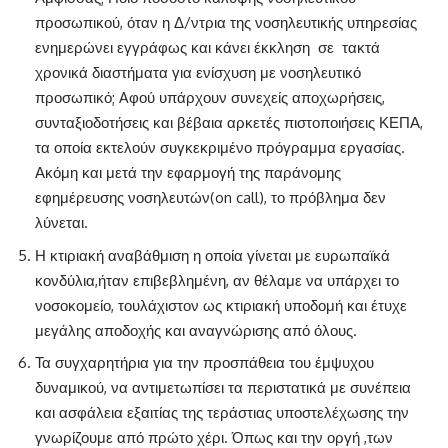
προσωπικού, όταν η Δ/ντρια της νοσηλευτικής υπηρεσίας
ενημερώνει εγγράφως και κάνει έκκληση
σε
τακτά
χρονικά διαστήματα για ενίσχυση με νοσηλευτικό
προσωπικό; Aφού υπάρχουν συνεχείς αποχωρήσεις,
συνταξιοδοτήσεις και βέβαια αρκετές πιστοποιήσεις ΚΕΠΑ,
τα οποία εκτελούν συγκεκριμένο πρόγραμμα εργασίας.
Ακόμη και μετά την εφαρμογή της παράνομης
εφημέρευσης νοσηλευτών(on call), το πρόβλημα δεν
λύνεται.
Η κτιριακή αναβάθμιση η οποία γίνεται με ευρωπαϊκά
κονδύλια,ήταν επιβεβλημένη, αν θέλαμε να υπάρχει το
νοσοκομείο, τουλάχιστον ως κτιριακή υποδομή και έτυχε
μεγάλης αποδοχής και αναγνώρισης από όλους.
Τα συγχαρητήρια για την προσπάθεια του έμψυχου
δυναμικού, να αντιμετωπίσει τα περιστατικά με συνέπεια
και ασφάλεια εξαιτίας της τεράστιας υποστελέχωσης την
γνωρίζουμε από πρώτο χέρι. Όπως και την οργή ,των