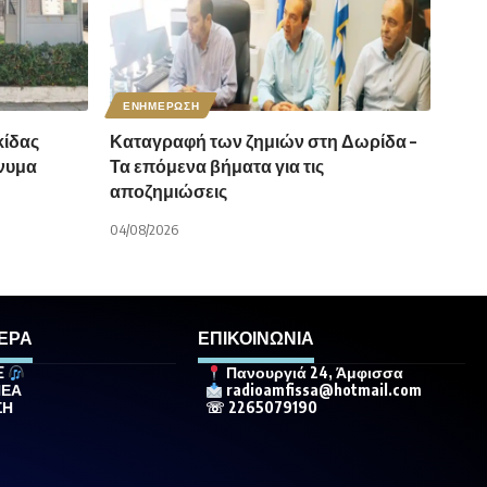
ΕΝΗΜΕΡΩΣΗ
ίδας
Καταγραφή των ζημιών στη Δωρίδα –
νυμα
Τα επόμενα βήματα για τις
αποζημιώσεις
04/08/2026
ΕΡΑ
ΕΠΙΚΟΙΝΩΝΙΑ
E
Πανουργιά 24, Άμφισσα
ΝΕΑ
radioamfissa@hotmail.com
ΣΗ
☏ 2265079190