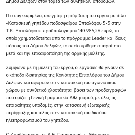
Δήμου Δελφών στον τομέα των αθλητικών υποδομών.
Πιο συγκεκριμένα, υπεγράφη η σύμβαση του έργου με τίτλο
«Κατασκευή γηπέδου ποδοσφαίρου Επταλόφου 5×5 στην
Τ.Κ. Επταλόφου», προϋπολογισμού 140.985,26 ευρώ, το
οποίο χρηματοδοτείται από το πρόγραμμα Leader και ίδιους
πόρους του Δήμου Δελφών, το οποίο κρίθηκε απαραίτητο
μετά και την επικαιροποίηση της αρχικής μελέτης.
Σύμφωνα με τη μελέτη του έργου, οι εργασίες θα γίνουν σε
οικόπεδο ιδιοκτησίας της Κοινότητας Επταλόφου του Δήμου
Δελφών και αφορούν στην κατασκευή του αγωνιστικού
χώρου με συνθετικό χλοοτάπητα, βάσει των προδιαγραφών
που ορίζει η Γενική Γραμματεία Αθλητισμού, με όλες τις
απαραίτητες υποδομές, στην κατασκευή εξωτερικής
περίφραξης και τέλος στην κατασκευή του δικτύου
ηλεκτροφωτισμού του γηπέδου.
Ο Αντιδήμαρχος της Δ.Ε. Παρνασσού, κ. Αθανάσιος