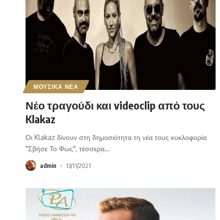
ΜΟΥΣΙΚΑ ΝΕΑ
Νέο τραγούδι και videoclip από τους
Klakaz
Οι Klakaz δίνουν στη δημοσιότητα τη νέα τους κυκλοφορία
"Σβήσε Το Φως", τέσσερα
…
admin
13/11/2021